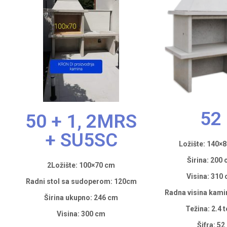
52
50 + 1, 2MRS
+ SU5SC
Ložište: 140×
Širina: 200
2Ložište: 100×70 cm
Visina: 310
Radni stol sa sudoperom: 120cm
Radna visina kami
Širina ukupno: 246 cm
Težina: 2.4 
Visina: 300 cm
Šifra: 52