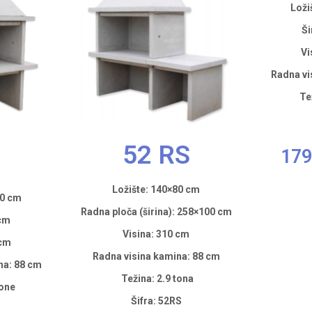
Loži
Ši
Vi
Radna vi
Te
52 RS
179
Ložište: 140×80 cm
80 cm
Radna ploča (širina): 258×100 cm
 cm
Visina: 310 cm
 cm
Radna visina kamina: 88 cm
na: 88 cm
Težina: 2.9 tona
tone
Šifra: 52RS