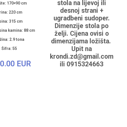
stola na lijevoj ili
šte: 170×90 cm
desnoj strani +
rina: 220 cm
ugradbeni sudoper.
sina: 315 cm
Dimenzije stola po
sina kamina: 88 cm
želji. Cijena ovisi o
žina: 2.9 tona
dimenzijama ložišta.
Upit na
Šifra: 55
krondi.zd@gmail.com
0.00 EUR
ili 0915324663