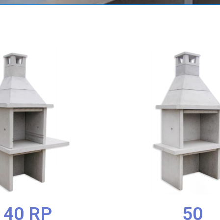
40 RP
50